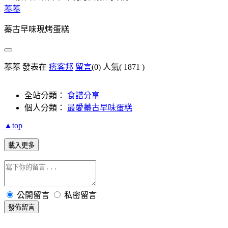
蓁蓁
蓁古早味現烤蛋糕
蓁蓁 發表在
痞客邦
留言
(0)
人氣(
1871
)
全站分類：
食譜分享
個人分類：
最愛蓁古早味蛋糕
▲top
載入更多
公開留言
私密留言
發佈留言