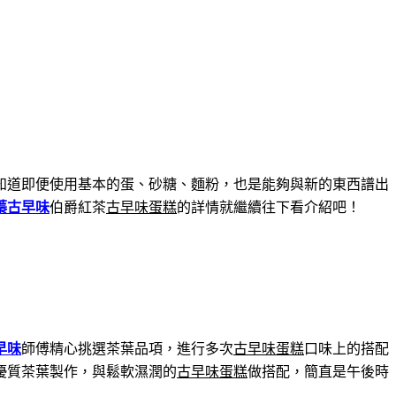
知道即便使用基本的蛋、砂糖、麵粉，也是能夠與新的東西譜出
蓁古早味
伯爵紅茶
古早味蛋糕
的詳情就繼續往下看介紹吧！
早味
師傅精心挑選茶葉品項，進行多次
古早味蛋糕
口味上的搭配
優質茶葉製作，與鬆軟濕潤的
古早味蛋糕
做搭配，簡直是午後時