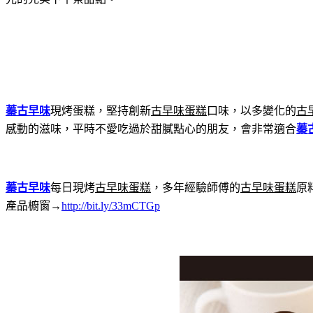
蓁古早味
現烤蛋糕，堅持創新
古早味蛋糕
口味，以多變化的
古
感動的滋味，平時不愛吃過於甜膩點心的朋友，會非常適合
蓁
蓁古早味
每日現烤
古早味蛋糕
，多年經驗師傅的
古早味蛋糕
原
產品櫥窗→
http://bit.ly/33mCTGp