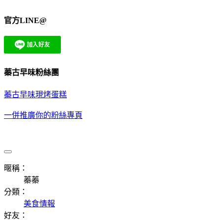
官方LINE@
蓁古早味粉絲團
蓁古早味現烤蛋糕
一併推廣你的粉絲專頁
暱稱：
蓁蓁
分類：
美食情報
好友：