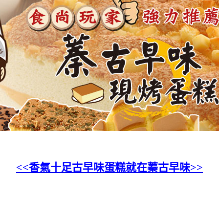
<<
香氣十足古早味蛋糕就在蓁古早味
>>